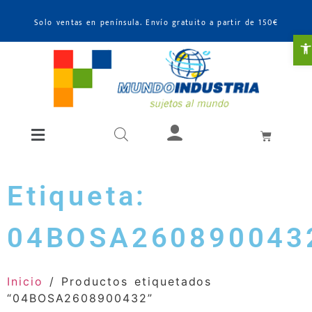
Solo ventas en península. Envío gratuito a partir de 150€
A
Etiqueta:
04BOSA260890043
Inicio
/ Productos etiquetados
“04BOSA2608900432”