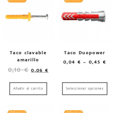
Taco clavable
Taco Duopower
amarillo
0,04
€
–
0,45
€
0,10
€
0,06
€
Añadir al carrito
Seleccionar opciones