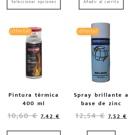
Seleccionar opciones
Añadir al carrito
¡Oferta!
¡Oferta!
Pintura térmica
Spray brillante a
400 ml
base de zinc
10,60
€
12,54
€
7,42
€
7,52
€