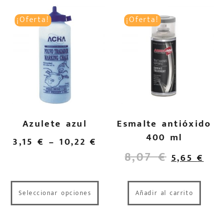
¡Oferta!
¡Oferta!
Azulete azul
Esmalte antióxido
400 ml
3,15
€
–
10,22
€
8,07
€
5,65
€
Seleccionar opciones
Añadir al carrito