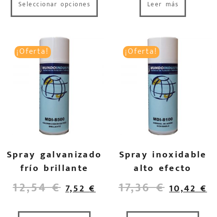
Seleccionar opciones
Leer más
¡Oferta!
¡Oferta!
Spray galvanizado
Spray inoxidable
frío brillante
alto efecto
12,54
€
17,36
€
7,52
€
10,42
€