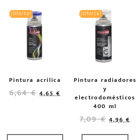
¡Oferta!
¡Oferta!
Pintura acrílica
Pintura radiadores
y
6,64
€
4,65
€
electrodomésticos
400 ml
7,09
€
4,96
€