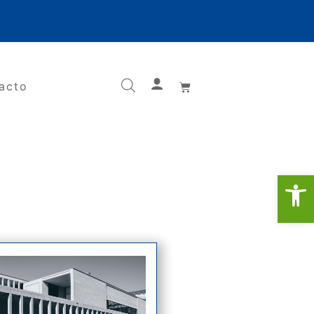
acto
Ab