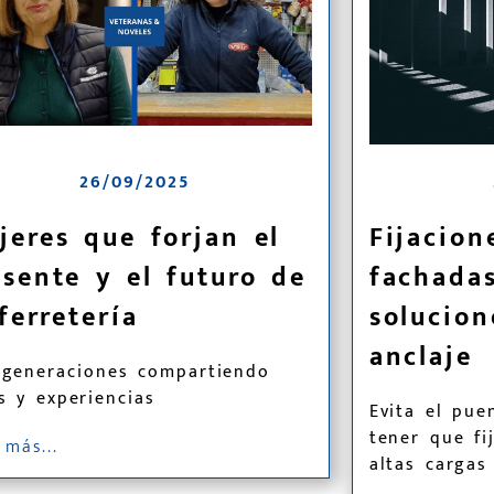
26/09/2025
jeres que forjan el
Fijacion
esente y el futuro de
fachada
ferretería
solucion
anclaje
 generaciones compartiendo
s y experiencias
Evita el pue
tener que fi
 más...
altas cargas