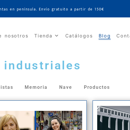
ntas en península. Envío gratuito a partir de 150€
e nosotros
Tienda
Catálogos
Blog
Cont
industriales
istas
Memoria
Nave
Productos