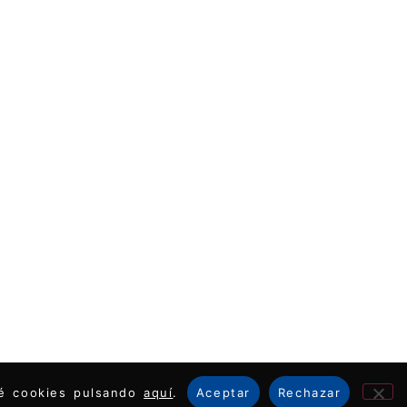
ué cookies pulsando
aquí
.
Aceptar
Rechazar