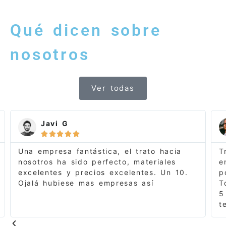
Qué dicen sobre
nosotros
Ver todas
Javi G





Una empresa fantástica, el trato hacia
T
nosotros ha sido perfecto, materiales
e
excelentes y precios excelentes. Un 10.
p
Ojalá hubiese mas empresas así
T
5
t