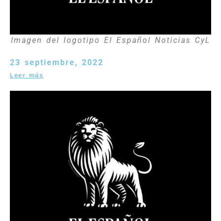
Imagen del logotipo El Español Noticias CyL
23 septiembre, 2022
Leer más