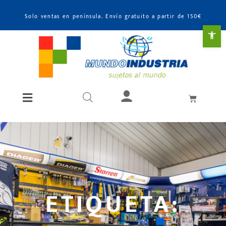
Solo ventas en península. Envío gratuito a partir de 150€
Abr
ETIQUETA: