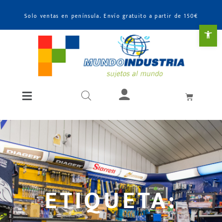
Solo ventas en península. Envío gratuito a partir de 150€
Abr
ETIQUETA: