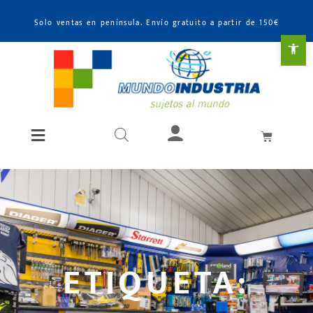
Solo ventas en península. Envío gratuito a partir de 150€
Abr
ETIQUETA: