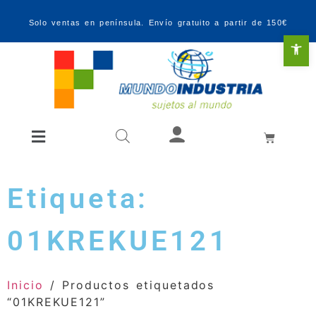
Solo ventas en península. Envío gratuito a partir de 150€
Abr
Etiqueta:
01KREKUE121
Inicio
/ Productos etiquetados
“01KREKUE121”