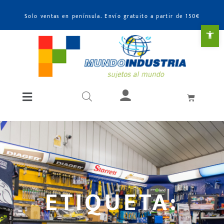
Solo ventas en península. Envío gratuito a partir de 150€
Abr
ETIQUETA: