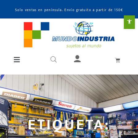
Solo ventas en península. Envío gratuito a partir de 150€
Abr
ETIQUETA: