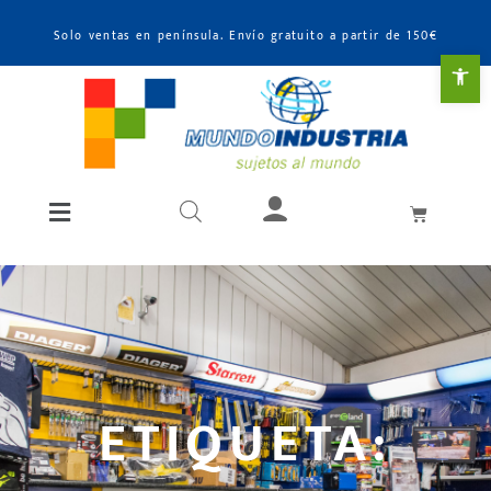
Solo ventas en península. Envío gratuito a partir de 150€
Abr
ETIQUETA: