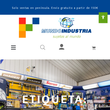
Solo ventas en península. Envío gratuito a partir de 150€
Abr
ETIQUETA: