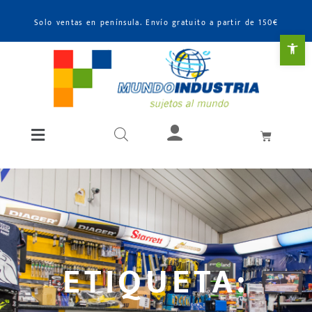
Solo ventas en península. Envío gratuito a partir de 150€
Abr
ETIQUETA: