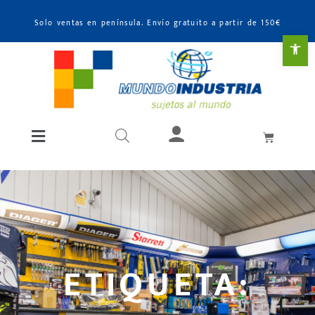
Solo ventas en península. Envío gratuito a partir de 150€
Abr
ETIQUETA: