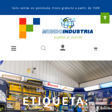
Solo ventas en península. Envío gratuito a partir de 150€
Abr
ETIQUETA: