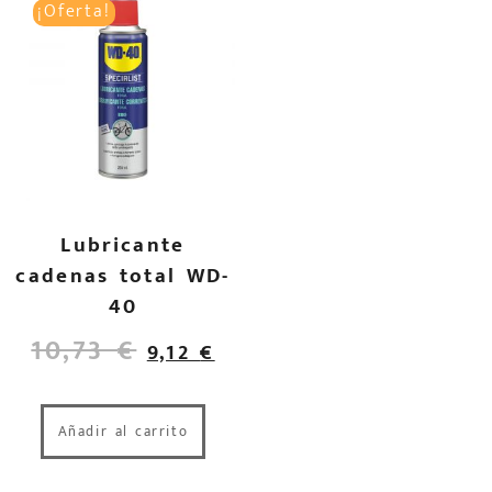
¡Oferta!
Lubricante
cadenas total WD-
40
10,73
€
9,12
€
Añadir al carrito