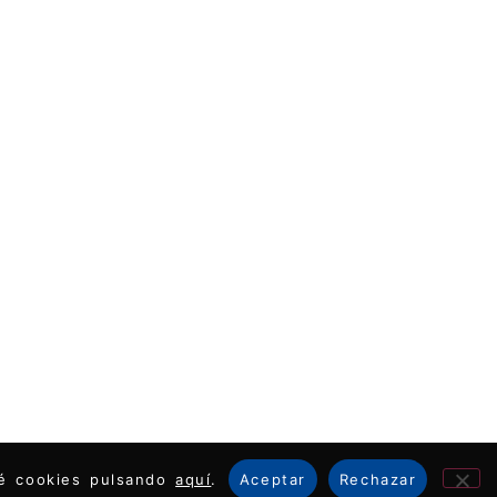
ué cookies pulsando
aquí
.
Aceptar
Rechazar