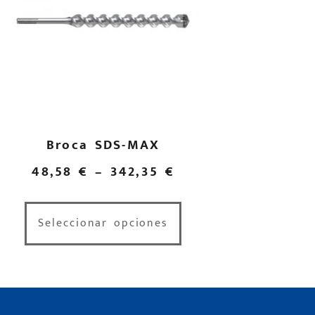
Broca SDS-MAX
48,58
€
–
342,35
€
Seleccionar opciones