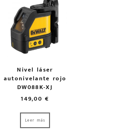
Nivel láser
autonivelante rojo
DW088K-XJ
149,00
€
Leer más