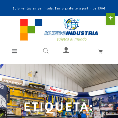
Solo ventas en península. Envío gratuito a partir de 150€
Abr
ETIQUETA: