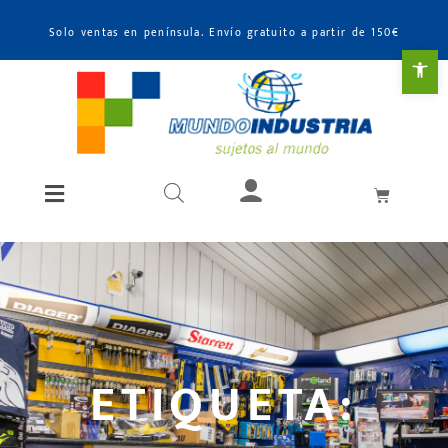
Solo ventas en península. Envío gratuito a partir de 150€
Abr
ETIQUETA: