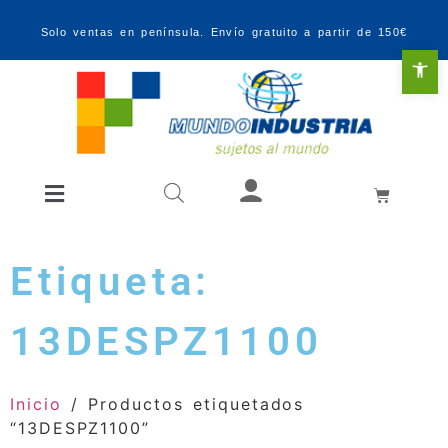
Solo ventas en península. Envío gratuito a partir de 150€
Abr
Etiqueta:
13DESPZ1100
Inicio
/ Productos etiquetados
“13DESPZ1100”