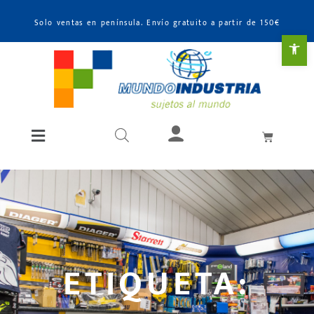
Solo ventas en península. Envío gratuito a partir de 150€
Abr
ETIQUETA: