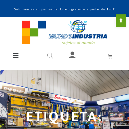
Solo ventas en península. Envío gratuito a partir de 150€
Abr
ETIQUETA: