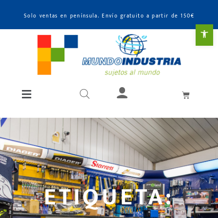
Solo ventas en península. Envío gratuito a partir de 150€
Abr
ETIQUETA: