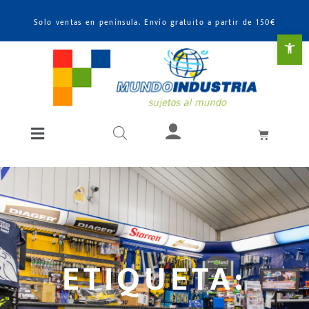
Solo ventas en península. Envío gratuito a partir de 150€
Abr
ETIQUETA: