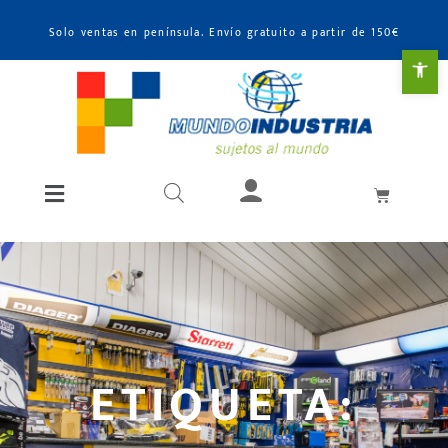
Solo ventas en península. Envío gratuito a partir de 150€
Abr
ETIQUETA: