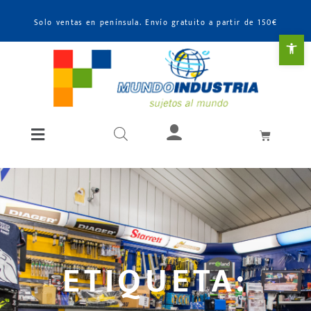
Solo ventas en península. Envío gratuito a partir de 150€
Abr
ETIQUETA: