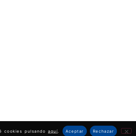
ué cookies pulsando
aquí
.
Aceptar
Rechazar