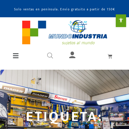
Solo ventas en península. Envío gratuito a partir de 150€
Abr
ETIQUETA: