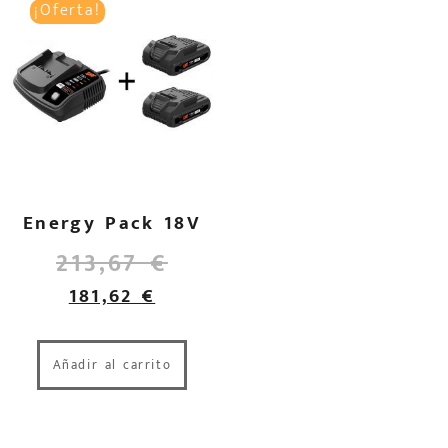
¡Oferta!
Energy Pack 18V
213,67
€
181,62
€
Añadir al carrito