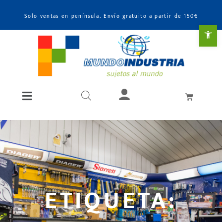
Solo ventas en península. Envío gratuito a partir de 150€
Abr
ETIQUETA: