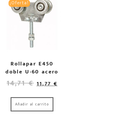
¡Oferta!
Rollapar E450
doble U-60 acero
14,71
€
11,77
€
Añadir al carrito