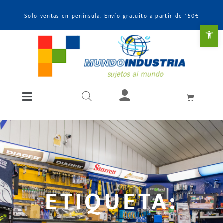
Solo ventas en península. Envío gratuito a partir de 150€
Abr
ETIQUETA: