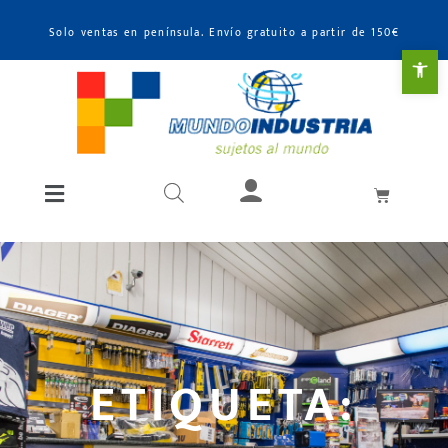
Solo ventas en península. Envío gratuito a partir de 150€
Abr
ETIQUETA: