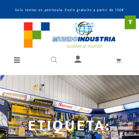
Solo ventas en península. Envío gratuito a partir de 150€
Abr
ETIQUETA: