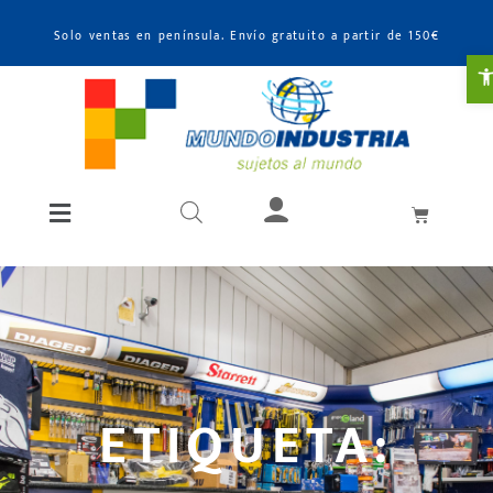
Solo ventas en península. Envío gratuito a partir de 150€
A
ETIQUETA: