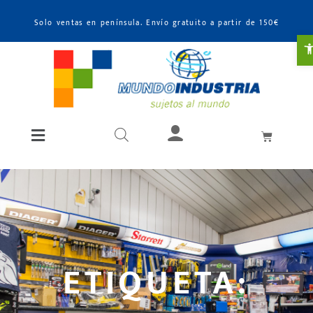
Solo ventas en península. Envío gratuito a partir de 150€
A
ETIQUETA: