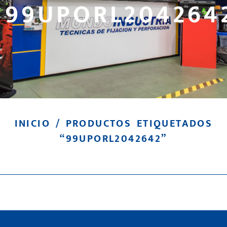
99UPORL204264
INICIO
/ PRODUCTOS ETIQUETADOS
“99UPORL2042642”