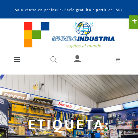
Solo ventas en península. Envío gratuito a partir de 150€
Ab
ETIQUETA: