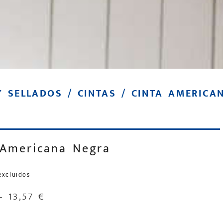
Y SELLADOS
/
CINTAS
/ CINTA AMERICA
 Americana Negra
excluidos
–
13,57
€