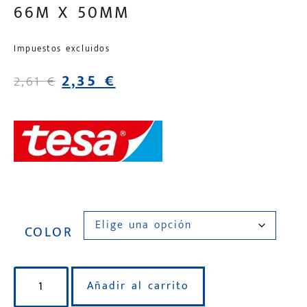
66M X 50MM
Impuestos excluidos
2,35
€
2,61
€
COLOR
Añadir al carrito