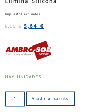
Elimina Silicona
Impuestos excluidos
5,64
€
8,05
€
HAY UNIDADES
Añadir al carrito