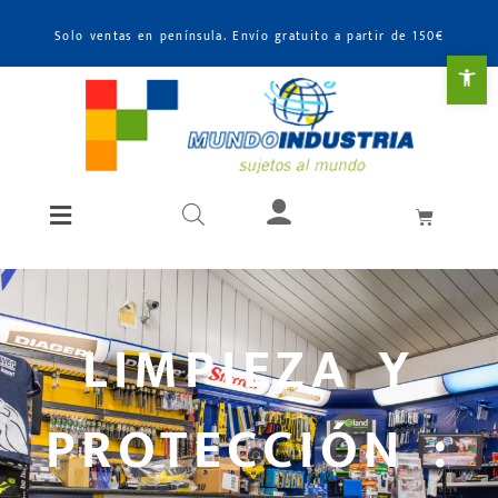
Solo ventas en península. Envío gratuito a partir de 150€
Abr
LIMPIEZA Y
PROTECCIÓN :