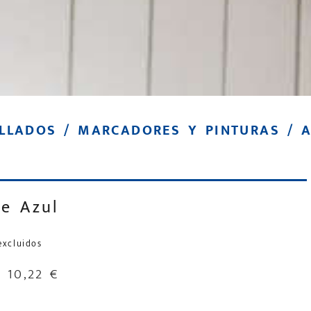
ELLADOS
/
MARCADORES Y PINTURAS
/ A
te Azul
excluidos
–
10,22
€