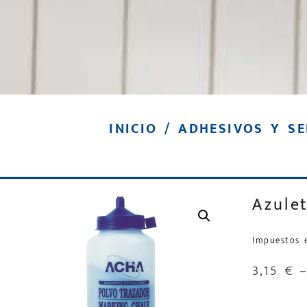
INICIO
/
ADHESIVOS Y S
Azule
Impuestos 
3,15
€