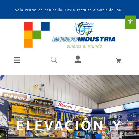
Solo ventas en península. Envío gratuito a partir de 150€
Abr
ELEVACIÓN Y