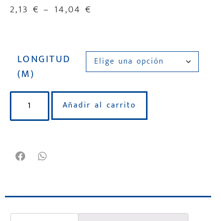
2,13
€
–
14,04
€
LONGITUD
(M)
Añadir al carrito