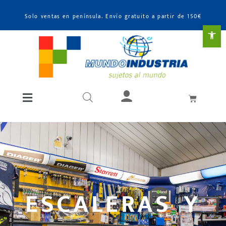
Solo ventas en península. Envío gratuito a partir de 150€
Abr
ESCALERAS Y