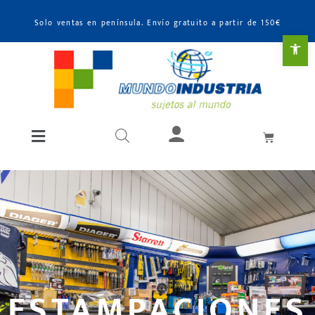
Solo ventas en península. Envío gratuito a partir de 150€
Abr
ESTAMPACIONES