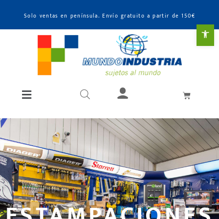
Solo ventas en península. Envío gratuito a partir de 150€
Abr
ESTAMPACIONES