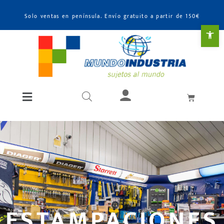
Solo ventas en península. Envío gratuito a partir de 150€
Abr
ESTAMPACIONES