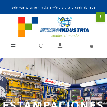
Solo ventas en península. Envío gratuito a partir de 150€
Abr
ESTAMPACIONES