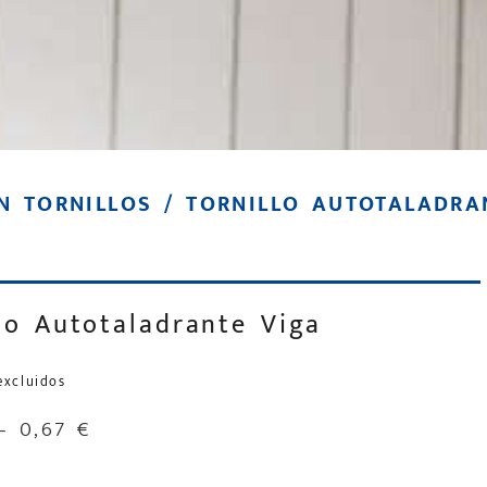
N TORNILLOS
/ TORNILLO AUTOTALADRA
llo Autotaladrante Viga
excluidos
–
0,67
€