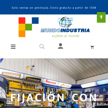
Solo ventas en península. Envío gratuito a partir de 150€
Abr
FIJACIÓN CON