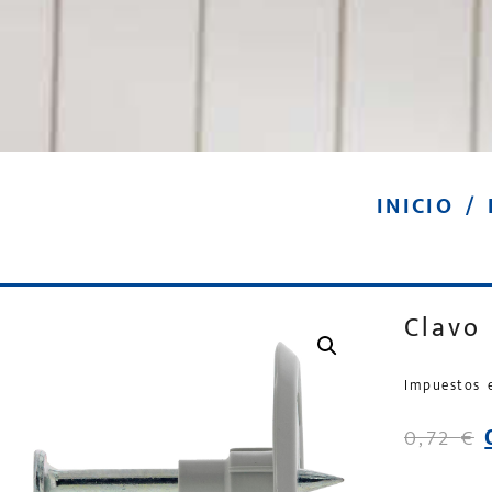
INICIO
/
Clavo
Impuestos 
0,72
€